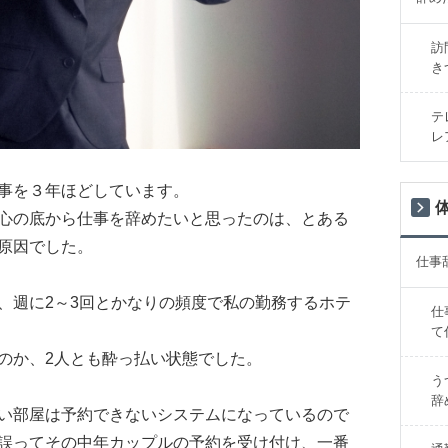
訪
き
テ
レ
事を３年ほどしています。
心の底から仕事を辞めたいと思ったのは、とある
原因でした。
仕事
、週に2～3回とかなりの頻度で私の勤務するホテ
仕
て
のか、2人とも酔っ払い状態でした。
う
辞
い部屋は予約できないシステムになっているので
誤ってその中年カップルの予約を受け付け、一番