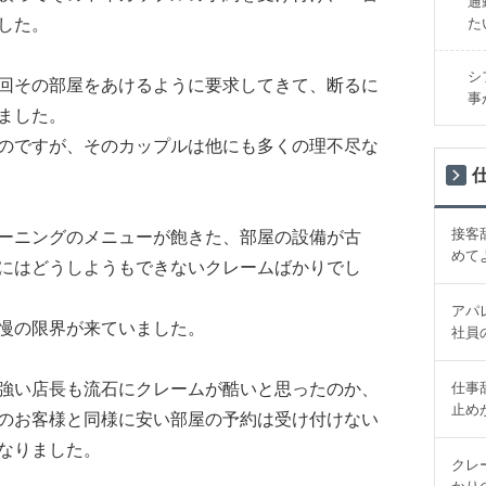
通
た
した。
シ
回その部屋をあけるように要求してきて、断るに
事
ました。
のですが、そのカップルは他にも多くの理不尽な
接客
ーニングのメニューが飽きた、部屋の設備が古
めて
にはどうしようもできないクレームばかりでし
アパ
慢の限界が来ていました。
社員
仕事
強い店長も流石にクレームが酷いと思ったのか、
止め
のお客様と同様に安い部屋の予約は受け付けない
なりました。
クレ