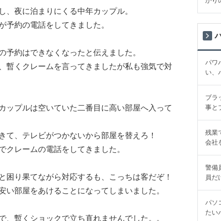
かり
し、夜に泊まりにくる中年カップル。
が予約の電話をしてきました。
の予約はできなくなったと伝えました。
パワ
、暫くクレームを言ってきましたが私も強気で対
い、
ブラ
事と
カップルは空いていた二番目に高い部屋へ入って
残業
きて、テレビがつかないから部屋を替えろ！
会社
でクレームの電話をしてきました。
警備
と困り果てながら対応するも、こっちは客だぞ！
員だ
安い部屋をあけることになってしまいました。
パソ
たい
で、暫くショックで立ち直れませんでした。。