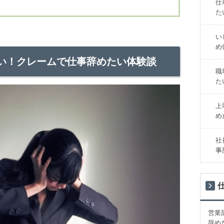
仕
た
い
め
い！クレームで仕事辞めたい体験談
職
た
上
め
社
事
営業
辞め