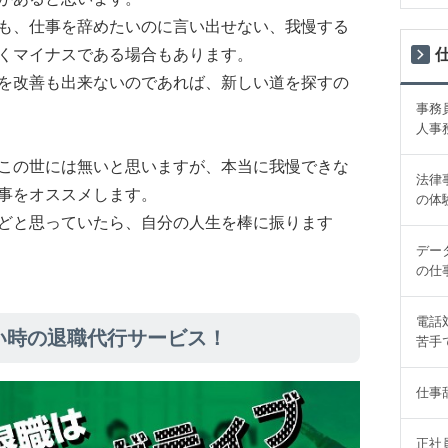
も、仕事を辞めたいのに言い出せない、我慢する
くマイナスである場合もあります。
を改善も出来ないのであれば、新しい道を探すの
事務
人事
この世には無いと思いますが、本当に我慢できな
法律
事をオススメします。
の体
どと思っていたら、自分の人生を棒に振ります
デー
の仕
電話
い時の退職代行サービス！
苦手
仕事
正社