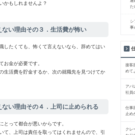
通
いかもしれませんよ？
た
シ
事
えない理由その３．生活費が怖い
職したくても、怖くて言えないなら、辞めてはい
てお金が必要です。
接客
めて
の生活費を貯金するか、次の就職先を見つけてか
アパ
社員
えない理由その４．上司に止められる
仕事
止め
にとって都合が悪いからです。
クレ
いて、上司は責任を取ってはくれませんので、引