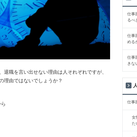
仕事
るべ
仕事
める
仕事
きな
、退職を言い出せない理由は人それぞれですが、
の理由ではないでしょうか？
仕事
から
女
た