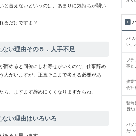
かり
いと言えないというのは、あまりに気持ちが弱い
れるだけですよ？
パワ
い、
えない理由その５．人手不足
ブラ
事と
が辞めると同僚にしわ寄せがいくので、仕事辞め
う人がいますが、正直そこまで考える必要があ
残業
会社
たら、ますます辞めにくくなりますからね。
警備
員だ
えない理由はいろいろ
パソ
たい
があると思います。